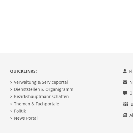
QUICKLINKS:
F
Verwaltung & Serviceportal
N
Dienststellen & Organigramm
Ü
Bezirkshauptmannschaften
Themen & Fachportale
B
Politik
A
News Portal